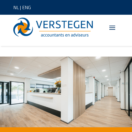
NL
|
ENG