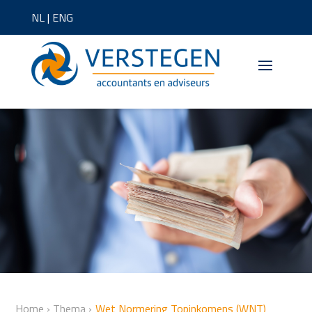
NL
|
ENG
Home
›
Thema
›
Wet Normering Topinkomens (WNT)