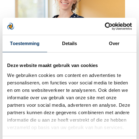
Toestemming
Details
Over
Deze website maakt gebruik van cookies
We gebruiken cookies om content en advertenties te
Angélique Verhagen-van Horik
personaliseren, om functies voor social media te bieden
MSc RB
en om ons websiteverkeer te analyseren. Ook delen we
informatie over uw gebruik van onze site met onze
Klik om telefoonnummer te zien
partners voor social media, adverteren en analyse. Deze
partners kunnen deze gegevens combineren met andere
a.verhagen@verstegenaccountants.nl
informatie die u aan ze heeft verstrekt of die ze hebben
verzameld op basis van uw gebruik van hun services.