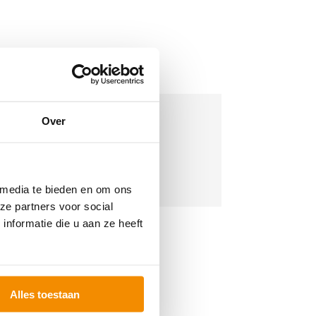
s. Jaap Schot RA
Over
k om telefoonnummer te zien
chot@verstegenaccountants.nl
 media te bieden en om ons
ze partners voor social
nformatie die u aan ze heeft
Alles toestaan