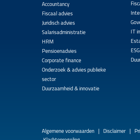
Fisc
Accountancy
Inte
Fiscaal advies
Gov
Juridisch advies
IT i
Salarisadministratie
Esta
HRM
ESG
Pensioenadvies
Duur
Corporate finance
Onderzoek & advies publieke
sector
Duurzaamheid & innovatie
Algemene voorwaarden
|
Disclaimer
|
Pr
Klachtenregeling