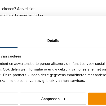
etekenen? Aarzel niet
eken we de mogelijkheden.
es RA
Dr
Details
nummer te zien
Kli
 van cookies
egenaccountants.nl
j.s
ent en advertenties te personaliseren, om functies voor social
. Ook delen we informatie over uw gebruik van onze site met on
e. Deze partners kunnen deze gegevens combineren met andere i
erzameld op basis van uw gebruik van hun services.
Aanpassen