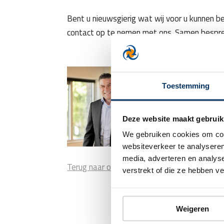
Bent u nieuwsgierig wat wij voor u kunnen b
contact op te nemen met ons. Samen bespr
Wayne de Vri
Toestemming
Klik om telefoon
Deze website maakt gebruik
w.de.vries@verst
We gebruiken cookies om cont
websiteverkeer te analyseren
media, adverteren en analys
Terug naar overzicht
verstrekt of die ze hebben v
Weigeren