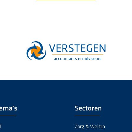
ema’s
Sectoren
T
Zorg & Welzijn