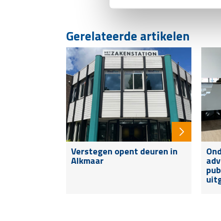
Gerelateerde artikelen
Verstegen opent deuren in
Ond
Alkmaar
adv
pub
uit