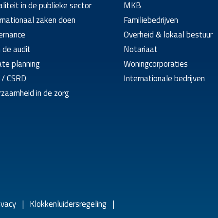
aliteit in de publieke sector
MKB
rnationaal zaken doen
Familiebedrijven
ernance
Overheid & lokaal bestuur
n de audit
Notariaat
te planning
Woningcorporaties
 / CSRD
Internationale bedrijven
zaamheid in de zorg
ivacy
|
Klokkenluidersregeling
|