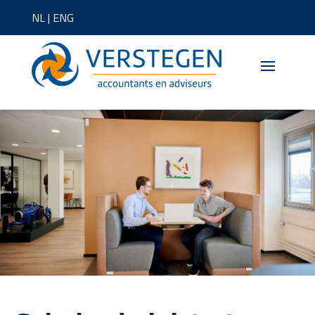
NL
|
ENG