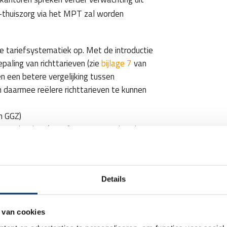
-thuiszorg via het MPT zal worden
de tariefsystematiek op. Met de introductie
epaling van richttarieven (zie
bijlage 7
van
n een betere vergelijking tussen
n daarmee reëlere richttarieven te kunnen
n GGZ)
rgaanbieders (vanaf 1% intramurale Wlz-
amurale cluster)
 tussen extramurale zorgaanbieders die
 genereren en overige extramurale
Details
van deze clustering zullen zijn.
 van cookies
riefpercentages per sector op 4 september