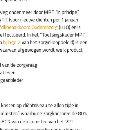
n weg onder meer door MPT “in principe”
PT (voor nieuwe cliënten per 1 januari
dlijnenakkoord Ouderenzorg
(HLO) en is
eëffectueerd. In het “Toetsingskader MPT
in
bijlage 2
van het zorginkoopbeleid) is een
d waarvan afgewogen wordt welk product
id van de zorgvraag
natieven
rgaanbieder
kosten op cliëntniveau te allen tijde in
inkomsten”, waarbij de zorgkantoren de 80%-
an 80% van de inkomsten van het VPT
kantoren spreken verder verwachting uit