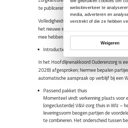
We gebruiken cookies om cont
te publiceren. Nog even de adem inhouden d
websiteverkeer te analyseren
media, adverteren en analys
Volledigheidshalve leggen wij ook alvast de v
verstrekt of die ze hebben v
het nieuwe inkoopbeleid zijn verwerkt, maa
mee hebben te houden:
Weigeren
Introductie verblijfstoets
In het Hoofdlijnenakkoord Ouderenzorg is ee
2028) afgesproken; hiermee bepalen partijen
automatische aanspraak op verblijf bij een W
Passend pakket thuis
Momenteel vindt verkenning plaats voor 
(ongeclusterde) V&V-zorg thuis in Wlz – h
leveringsvorm beogen partijen de voorde
te combineren. Het onderscheid tussen be