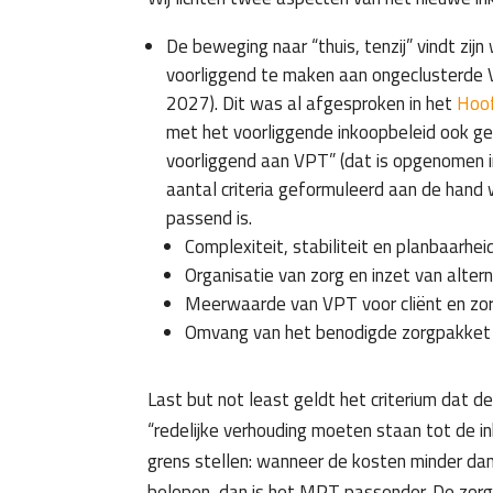
De beweging naar “thuis, tenzij” vindt zij
voorliggend te maken aan ongeclusterde V
2027). Dit was al afgesproken in het
Hoof
met het voorliggende inkoopbeleid ook g
voorliggend aan VPT” (dat is opgenomen 
aantal criteria geformuleerd aan de han
passend is.
Complexiteit, stabiliteit en planbaarhe
Organisatie van zorg en inzet van alter
Meerwaarde van VPT voor cliënt en zo
Omvang van het benodigde zorgpakket
Last but not least geldt het criterium dat de 
“redelijke verhouding moeten staan tot de 
grens stellen: wanneer de kosten minder d
belopen, dan is het MPT passender. De zorg