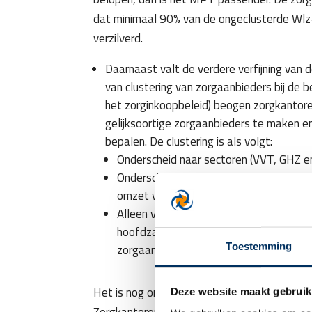
dat minimaal 90% van de ongeclusterde Wlz
verzilverd.
Daarnaast valt de verdere verfijning van 
van clustering van zorgaanbieders bij de b
het zorginkoopbeleid) beogen zorgkantore
gelijksoortige zorgaanbieders te maken e
bepalen. De clustering is als volgt:
Onderscheid naar sectoren (VVT, GHZ e
Onderscheid naar intra-/extramurale zo
omzet vallen zorgaanbieders in het intr
Alleen voor de VVT-sector: onderscheid
hoofdzakelijk (85% of meer) VPT-omzet
Toestemming
zorgaanbieders
Het is nog ongewis wat de precieze effecten 
Deze website maakt gebruik
Zorgkantoren hebben aangegeven de richtta