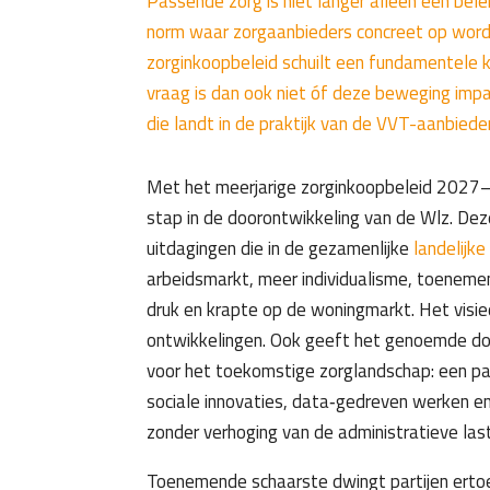
Passende zorg is niet langer alleen een bel
norm waar zorgaanbieders concreet op word
zorginkoopbeleid schuilt een fundamentele k
vraag is dan ook niet óf deze beweging imp
die landt in de praktijk van de VVT-aanbiede
Met het meerjarige zorginkoopbeleid 2027
stap in de doorontwikkeling van de Wlz. Dez
uitdagingen die in de gezamenlijke
landelijke 
arbeidsmarkt, meer individualisme, toenemen
druk en krapte op de woningmarkt. Het visi
ontwikkelingen. Ook geeft het genoemde do
voor het toekomstige zorglandschap: een p
sociale innovaties, data‑gedreven werken en
zonder verhoging van de administratieve las
Toenemende schaarste dwingt partijen erto