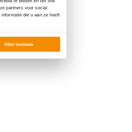
 media te bieden en om ons
ze partners voor social
nformatie die u aan ze heeft
Alles toestaan