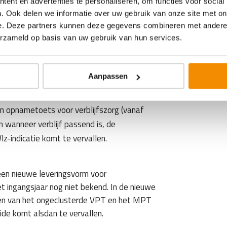
ent en advertenties te personaliseren, om functies voor social
us.
. Ook delen we informatie over uw gebruik van onze site met on
e. Deze partners kunnen deze gegevens combineren met andere i
inger bij twee ontwikkelingen die niet in
erzameld op basis van uw gebruik van hun services.
r waar VVT-zorgaanbieders wel rekening
Aanpassen
n opnametoets voor verblijfszorg (vanaf
 wanneer verblijf passend is, de
lz-indicatie komt te vervallen.
een nieuwe leveringsvorm voor
et ingangsjaar nog niet bekend. In de nieuwe
len van het ongeclusterde VPT en het MPT
ide komt alsdan te vervallen.