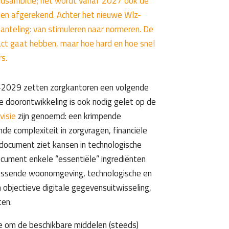
eidsambitie; het wordt vanaf 2027 ook de
en afgerekend. Achter het nieuwe Wlz-
anteling: van stimuleren naar normeren. De
act gaat hebben, maar hoe hard en hoe snel
rs.
–2029 zetten zorgkantoren een volgende
e doorontwikkeling is ook nodig gelet op de
visie
zijn genoemd: een krimpende
de complexiteit in zorgvragen, financiële
edocument ziet kansen in technologische
cument enkele “essentiële” ingrediënten
assende woonomgeving, technologische en
 objectieve digitale gegevensuitwisseling,
ten.
e om de beschikbare middelen (steeds)