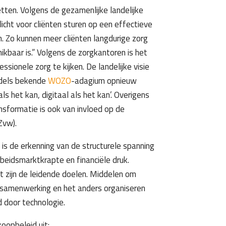
tten. Volgens de gezamenlijke landelijke
licht voor cliënten sturen op een effectieve
. Zo kunnen meer cliënten langdurige zorg
kbaar is.” Volgens de zorgkantoren is het
ssionele zorg te kijken. De landelijke visie
iddels bekende
WOZO
-adagium opnieuw
 als het kan, digitaal als het kan’. Overigens
ransformatie is ook van invloed op de
Zvw).
is de erkenning van de structurele spanning
rbeidsmarktkrapte en financiële druk.
t zijn de leidende doelen. Middelen om
, samenwerking en het anders organiseren
d door technologie.
oopbeleid uit: