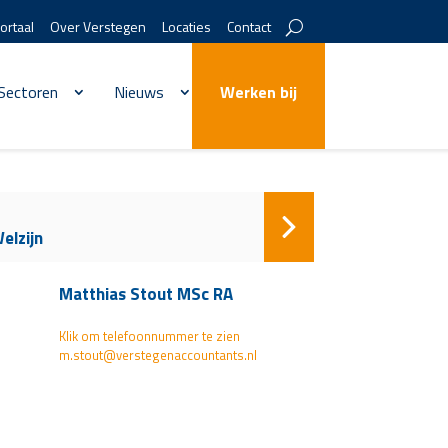
ortaal
Over Verstegen
Locaties
Contact
Sectoren
Nieuws
Werken bij
elzijn
Matthias Stout MSc RA
Klik om telefoonnummer te zien
m.stout@verstegenaccountants.nl