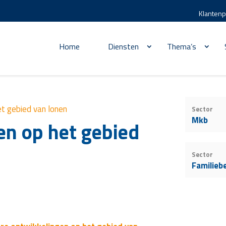
Klantenp
Home
Diensten
Thema’s
et gebied van lonen
Sector
Mkb
en op het gebied
Sector
Familieb