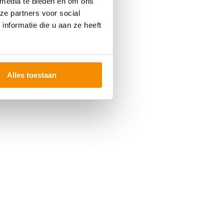
 media te bieden en om ons
ze partners voor social
nformatie die u aan ze heeft
Alles toestaan