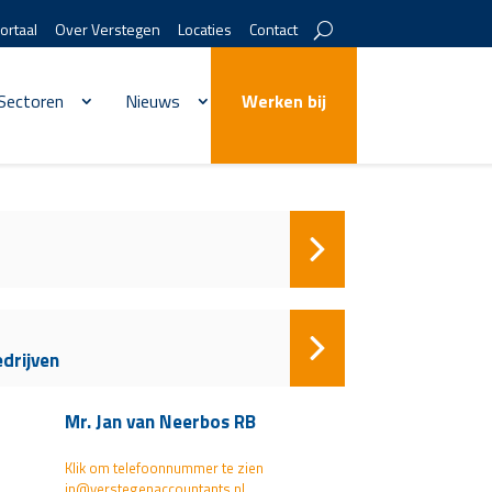
ortaal
Over Verstegen
Locaties
Contact
Sectoren
Nieuws
Werken bij
edrijven
Mr. Jan van Neerbos RB
Klik om telefoonnummer te zien
jn@verstegenaccountants.nl