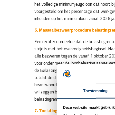
het volledige minimumjeugdloon dat hoort bij
voorgesteld om het percentage dat werkge
inhouden op het minimumloon vanaf 2026 jaa
6. Massaalbezwaarprocedure belastingre
Een rechter oordeelde dat de belastingrent
strijd is met het evenredigheidsbeginsel. Na
alle bezwaren tegen de vanaf 1 oktober 202
voor onder meer de loonbelasting aangewez
de Belastingdienst nu nog geen uitspraak 
totdat de diverse vragen over de belastingren
beantwoord. Om aan te sluiten bij de massa
Toestemming
wil zeggen binnen zes weken na dagtekenin
belastingrente.
Deze website maakt gebruik
7. Toelatingsstelsel uitzendbureau per 1 