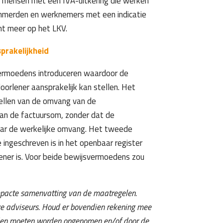
en mensen met een IVA-uitkering die werken
emmerden en werknemers met een indicatie
t meer op het LKV.
prakelijkheid
vermoedens introduceren waardoor de
oorlener aansprakelijk kan stellen. Het
ellen van de omvang van de
an de factuursom, zonder dat de
aar de werkelijke omvang. Het tweede
ingeschreven is in het openbaar register
ener is. Voor beide bewijsvermoedens zou
mpacte samenvatting van de maatregelen.
e adviseurs. Houd er bovendien rekening mee
llen moeten worden opgenomen en/of door de