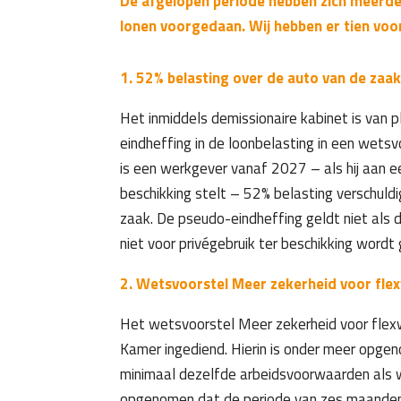
De afgelopen periode hebben zich meerde
lonen voorgedaan. Wij hebben er tien voor 
1. 52% belasting over de auto van de zaa
Het inmiddels demissionaire kabinet is van
eindheffing in de loonbelasting in een wetsv
is een werkgever vanaf 2027 – als hij aan 
beschikking stelt – 52% belasting verschuldi
zaak. De pseudo-eindheffing geldt niet als
niet voor privégebruik ter beschikking wordt 
2. Wetsvoorstel Meer zekerheid voor fle
Het wetsvoorstel Meer zekerheid voor flex
Kamer ingediend. Hierin is onder meer opgen
minimaal dezelfde arbeidsvoorwaarden als wer
opgenomen dat de periode van zes maanden, di