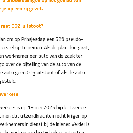
re ontwikkelingen op het gebied van
je op een rij gezet.
k met CO2-uitstoot?
 plan om op Prinsjesdag een 52% pseudo-
oorstel op te nemen. Als dit plan doorgaat,
een werknemer een auto van de zaak ter
gd over de bijtelling van de auto van de
 de auto geen CO
uitstoot of als de auto
2
gesteld.
xwerkers
werkers is op 19 mei 2025 bij de Tweede
omen dat uitzendkrachten recht krijgen op
knemers in dienst bij de inlener. Verder is
e nodig is na drie tijdelijke contracten