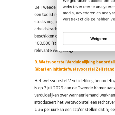
We gebruiken cookies om cont
De Tweede Kamer heeft een wetsvoorstel 
websiteverkeer te analyseren
media, adverteren en analys
een toelatingsstelsel introduceert. Alleen 
verstrekt of die ze hebben v
straks nog arbeidskrachten ter beschikking s
arbeidskrachten inhuren via toegelaten uitle
beschikken over een Verklaring Omtrent Ge
Weigeren
100.000 (starters € 50.000) storten en mo
relevante wetgeving.
8. Wetsvoorstel Verduidelijking beoordel
(Vbar) en initiatiefwetsvoorstel Zelfstan
Het wetsvoorstel Verduidelijking beoordelin
is op 7 juli 2025 aan de Tweede Kamer aan
verduidelijken over wanneer iemand werkneme
introduceert het wetsvoorstel een rechtsve
€ 36 per uur kan een zzp’er stellen dat hij 