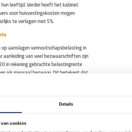
 hun leeftijd. Verder heeft het kabinet
vers voor huisvestingskosten mogen
rlijks te verlagen met 5%.
nte
e op aanslagen vennootschapsbelasting in
ar aanleiding van veel bezwaarschriften zijn
0 in rekening gebrachte belastingrente
en als massaal bezwaar. Dit betekent dat
doet op deze bezwaren, maar deze aanhoudt
te in de rechtspraak definitief zijn
albezwaarprocedure moet je wel tijdig, dat
Details
g van de aanslag, bezwaar maken tegen de
 van cookies
januari 2027