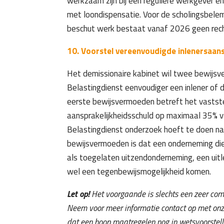
werkzaam zijn bij een reguliere werkgever 
met loondispensatie. Voor de scholingsbel
beschut werk bestaat vanaf 2026 geen rech
10. Voorstel vereenvoudigde inlenersaans
Het demissionaire kabinet wil twee bewijs
Belastingdienst eenvoudiger een inlener of d
eerste bewijsvermoeden betreft het vastst
aansprakelijkheidsschuld op maximaal 35% v
Belastingdienst onderzoek hoeft te doen n
bewijsvermoeden is dat een onderneming die 
als toegelaten uitzendonderneming, een uitl
wel een tegenbewijsmogelijkheid komen.
Let op!
Het voorgaande is slechts een zeer co
Neem voor meer informatie contact op met onz
dat een hoop maatregelen nog in wetsvoorste