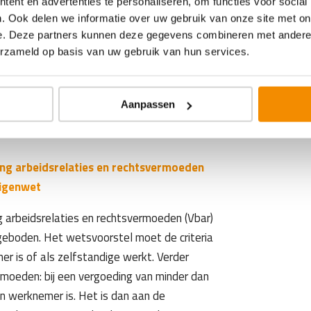
ent en advertenties te personaliseren, om functies voor social
aangenomen dat voor uitleners vanaf 2027
. Ook delen we informatie over uw gebruik van onze site met on
e. Deze partners kunnen deze gegevens combineren met andere i
uitleners die toegelaten worden, mogen dan
erzameld op basis van uw gebruik van hun services.
tellen én inleners mogen alleen nog
ners. Uitleners moeten voor toelating
drag (VOG), moeten een waarborgsom van €
Aanpassen
eten aantonen dat ze voldoen aan
ing arbeidsrelaties en rechtsvermoeden
digenwet
g arbeidsrelaties en rechtsvermoeden (Vbar)
geboden. Het wetsvoorstel moet de criteria
r is of als zelfstandige werkt. Verder
rmoeden: bij een vergoeding van minder dan
een werknemer is. Het is dan aan de