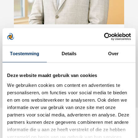
Mr. Jan van Neerbos RB
Klik om telefoonnummer te zien
Toestemming
Details
Over
jn@verstegenaccountants.nl
Deze website maakt gebruik van cookies
Terug naar overzicht
We gebruiken cookies om content en advertenties te
personaliseren, om functies voor social media te bieden
en om ons websiteverkeer te analyseren. Ook delen we
informatie over uw gebruik van onze site met onze
partners voor social media, adverteren en analyse. Deze
partners kunnen deze gegevens combineren met andere
informatie die u aan ze heeft verstrekt of die ze hebben
Misschien ook interessant
verzameld op basis van uw gebruik van hun services.