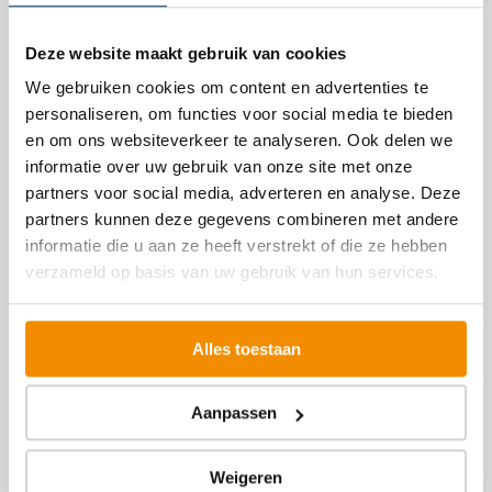
We helpen u graag verder!
Deze website maakt gebruik van cookies
We gebruiken cookies om content en advertenties te
Bent u nieuwsgierig wat wij voor u kunnen
personaliseren, om functies voor social media te bieden
betekenen? Aarzel niet contact op te nemen met
en om ons websiteverkeer te analyseren. Ook delen we
ons. Samen bespreken we de mogelijkheden.
informatie over uw gebruik van onze site met onze
partners voor social media, adverteren en analyse. Deze
partners kunnen deze gegevens combineren met andere
informatie die u aan ze heeft verstrekt of die ze hebben
verzameld op basis van uw gebruik van hun services.
Alles toestaan
Aanpassen
Weigeren