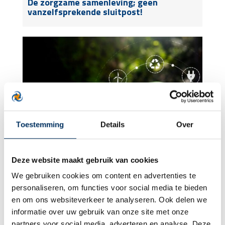
De zorgzame samenleving; geen
vanzelfsprekende sluitpost!
Toestemming
Details
Over
Deze website maakt gebruik van cookies
We gebruiken cookies om content en advertenties te
Duurzaamheid, weerbaarheid en
personaliseren, om functies voor social media te bieden
transparantie: nieuwe verwachtingen
voor de zorg
en om ons websiteverkeer te analyseren. Ook delen we
informatie over uw gebruik van onze site met onze
partners voor social media, adverteren en analyse. Deze