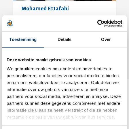
Mohamed Ettafahi
Klik om telefoonnummer te zien
m.ettafahi@verstegenaccountants.nl
Toestemming
Details
Over
Terug naar overzicht
Deze website maakt gebruik van cookies
We gebruiken cookies om content en advertenties te
personaliseren, om functies voor social media te bieden
en om ons websiteverkeer te analyseren. Ook delen we
informatie over uw gebruik van onze site met onze
partners voor social media, adverteren en analyse. Deze
Misschien ook interessant
partners kunnen deze gegevens combineren met andere
informatie die u aan ze heeft verstrekt of die ze hebben
verzameld op basis van uw gebruik van hun services.