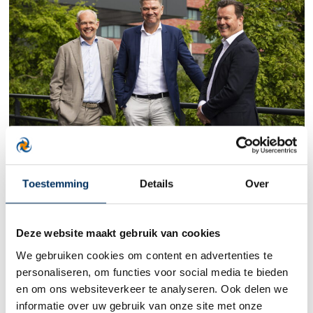
Toestemming
Details
Over
Verstegen accountants en adviseurs, Schuiteman
Accountants & Adviseurs en Meerwijk Allister
Groep starten strategische samenwerking
Deze website maakt gebruik van cookies
We gebruiken cookies om content en advertenties te
personaliseren, om functies voor social media te bieden
en om ons websiteverkeer te analyseren. Ook delen we
informatie over uw gebruik van onze site met onze