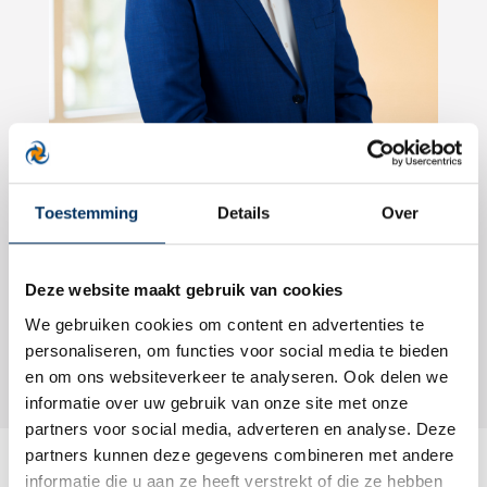
Reinier-John Koopman
Toestemming
Details
Over
Klik om telefoonnummer te zien
r.koopman@sevenregt.nl
Deze website maakt gebruik van cookies
Terug naar overzicht
We gebruiken cookies om content en advertenties te
personaliseren, om functies voor social media te bieden
en om ons websiteverkeer te analyseren. Ook delen we
informatie over uw gebruik van onze site met onze
partners voor social media, adverteren en analyse. Deze
partners kunnen deze gegevens combineren met andere
informatie die u aan ze heeft verstrekt of die ze hebben